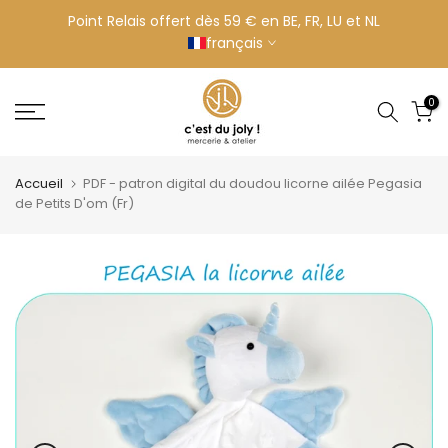
Aller
Point Relais offert dès 59 € en BE, FR, LU et NL
français
au
contenu
0
Accueil
PDF - patron digital du doudou licorne ailée Pegasia
de Petits D'om (Fr)