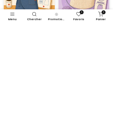
0
0
Menu
Chercher
Promotions
Favoris
Panier
Mon tablier japonais
Je découvre le tricot -
aiguilles circulaires
€79,00
€79,00