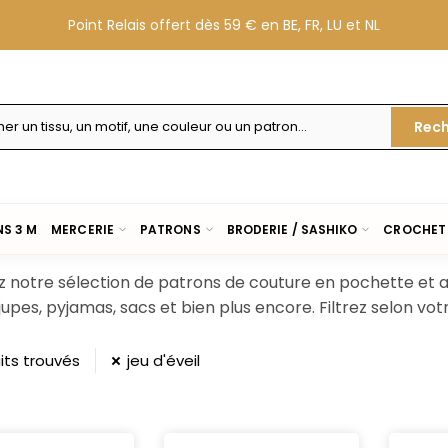
Point Relais offert dès 59 € en BE, FR, LU et NL
Rech
S 3 M
MERCERIE
PATRONS
BRODERIE / SASHIKO
CROCHET 
z notre sélection de patrons de couture en pochette et a
 jupes, pyjamas, sacs et bien plus encore. Filtrez selon vo
its trouvés
jeu d'éveil