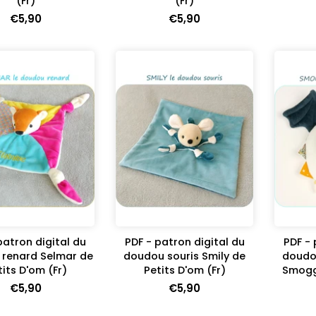
(Fr)
(Fr)
€5,90
€5,90
patron digital du
PDF - patron digital du
PDF - 
renard Selmar de
doudou souris Smily de
doudo
tits D'om (Fr)
Petits D'om (Fr)
Smogg
€5,90
€5,90