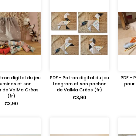
tron digital du jeu
PDF - Patron digital du jeu
PDF - P
uminos et son
tangram et son pochon
pour
 de ValMa Créas
de ValMa Créas (fr)
(fr)
€3,90
€3,90