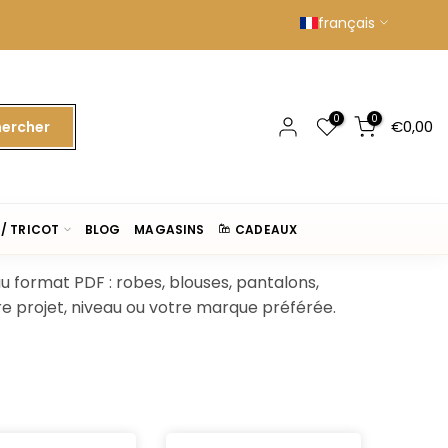
français
0
0
€0,00
ercher
/ TRICOT
BLOG
MAGASINS
CADEAUX
u format PDF : robes, blouses, pantalons,
tre projet, niveau ou votre marque préférée.