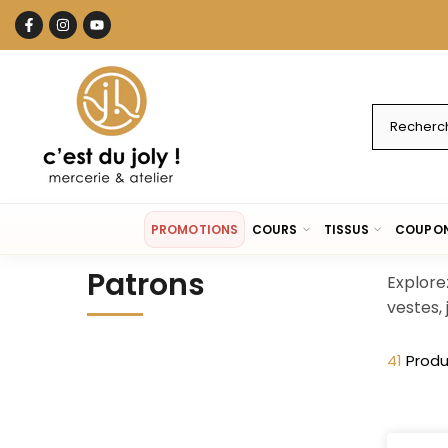
Aller
au
contenu
PROMOTIONS
COURS
TISSUS
COUPON
Patrons
Explore
vestes,
41
Produ