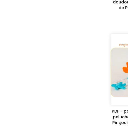
doudou
de P
PDF - p
peluch
Pinçoui