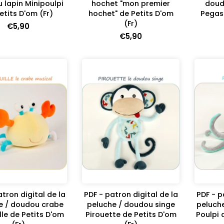
 lapin Minipoulpi
hochet "mon premier
doud
etits D'om (Fr)
hochet" de Petits D'om
Pegasi
(Fr)
€5,90
€5,90
atron digital de la
PDF - patron digital de la
PDF - p
e / doudou crabe
peluche / doudou singe
peluch
lle de Petits D'om
Pirouette de Petits D'om
Poulpi 