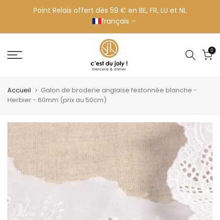
Aller
Point Relais offert dès 59 € en BE, FR, LU et NL
français
au
contenu
0
Accueil
Galon de broderie anglaise festonnée blanche -
Herbier - 60mm (prix au 50cm)