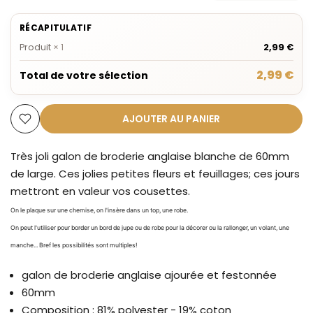
RÉCAPITULATIF
Produit
×
1
2,99 €
2,99 €
Total de votre sélection
AJOUTER AU PANIER
Très joli galon de broderie anglaise blanche de 60mm
de large. Ces jolies petites fleurs et feuillages; ces jours
mettront en valeur vos cousettes.
On le plaque sur une chemise, on l'insère dans un top, une robe.
On peut l'utiliser pour border un bord de jupe ou de robe pour la décorer ou la rallonger, un volant, une
manche... Bref les possibilités sont multiples!
galon de broderie anglaise ajourée et festonnée
60mm
Composition : 81% polyester - 19% coton