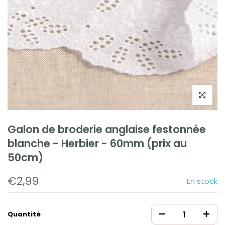
Cliquez po
Galon de broderie anglaise festonnée
blanche - Herbier - 60mm (prix au
50cm)
€2,99
En stock
Quantité