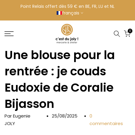
Aller
Point Relais offert dès 59 € en BE, FR, LU et NL
français
au
contenu
0
Une blouse pour la
rentrée : je couds
Eudoxie de Coralie
Bijasson
Par Eugenie
25/08/2025
0
JOLY
commentaires