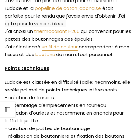
J'avais envie de plus de tenue pour ma version de
Eudoxie et la
popeline de coton japonaise
était
parfaite pour le rendu que j'avais envie d'obtenir.
J'ai
opté pour la version bleue.
J'ai choisi un
thermocollant H200
qui convenait pour les
pattes des boutonnages des épaules.
J'ai sélectionné
un fil de couleur
correspondant à mon
tissus et des
boutons
de mon stock personnel.
Points techniques
Eudoxie est classée en difficulté facile; néanmoins, elle
recèle pal mal de points techniques intéressants:
- création de fronces
- assemblage d'empiècements en fourreau
Ouvrir barre latérale
- création d'ourlets et notamment en arrondis pour
l'effet liquette
- création de pattes de boutonnage
- réalisation de boutonnière et fixation des boutons