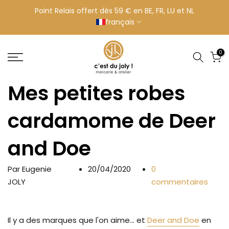
Aller
Point Relais offert dès 59 € en BE, FR, LU et NL
français
au
contenu
0
Mes petites robes
cardamome de Deer
and Doe
Par Eugenie
20/04/2020
0
JOLY
commentaires
Il y a des marques que l'on aime... et
Deer and Doe
en