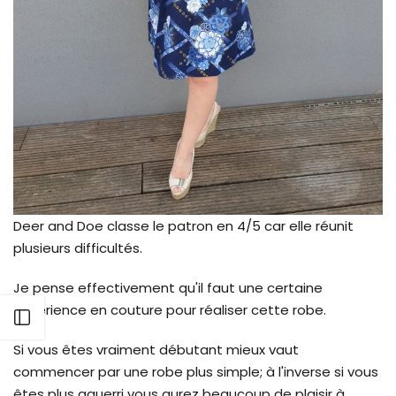
Deer and Doe classe le patron en 4/5 car elle réunit
plusieurs difficultés.
Je pense effectivement qu'il faut une certaine
expérience en couture pour réaliser cette robe.
Ouvrir barre latérale
Si vous êtes vraiment débutant mieux vaut
commencer par une robe plus simple; à l'inverse si vous
êtes plus aguerri vous aurez beaucoup de plaisir à