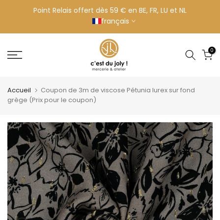
Aller
Point Relais offert dès 59 € en BE, FR, LU et NL
français
au
contenu
0
Accueil
Coupon de 3m de viscose Pétunia lurex sur fond
grège (Prix pour le coupon)