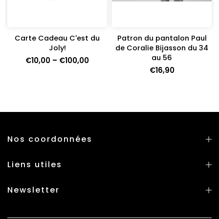
Carte Cadeau C'est du
Patron du pantalon Paul
e
Joly!
de Coralie Bijasson du 34
au 56
€10,00 – €100,00
€16,90
Nos coordonnées
Liens utiles
Newsletter