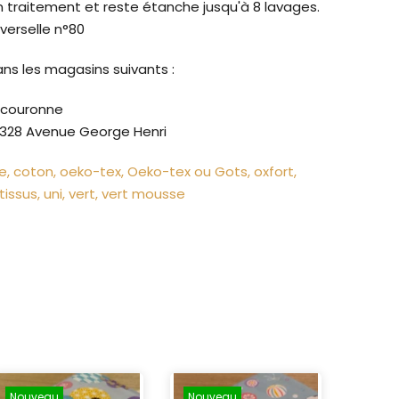
n traitement et reste étanche jusqu'à 8 lavages.
verselle n°80
ans les magasins suivants :
a couronne
328 Avenue George Henri
te
coton
oeko-tex
Oeko-tex ou Gots
oxfort
tissus
uni
vert
vert mousse
Nouveau
Nouveau