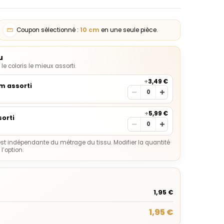
Coupon sélectionné :
10
cm
en une seule pièce.
u
e coloris le mieux assorti.
+
3,49 €
0m assorti
+
5,99 €
orti
st indépendante du métrage du tissu. Modifier la quantité
’option.
1,95 €
1,95 €