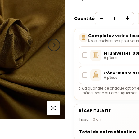
Quantité
Complétez votre tiss
Nous choisissons pour vous l
Fil universel 10
0 pièces
Cône 3000m ass
0 pièces
La quantité de chaque option e
sélectionne automatiquement l
Cliquez pour agrandir
RÉCAPITULATIF
Tissu
·
10
cm
Total de votre sélection