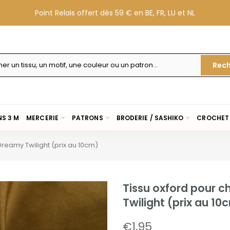
Point Relais offert dès 59 € en BE, FR, LU et NL
Rech
S 3 M
MERCERIE
PATRONS
BRODERIE / SASHIKO
CROCHET 
Dreamy Twilight (prix au 10cm)
Tissu oxford pour c
Twilight (prix au 10
€1,95