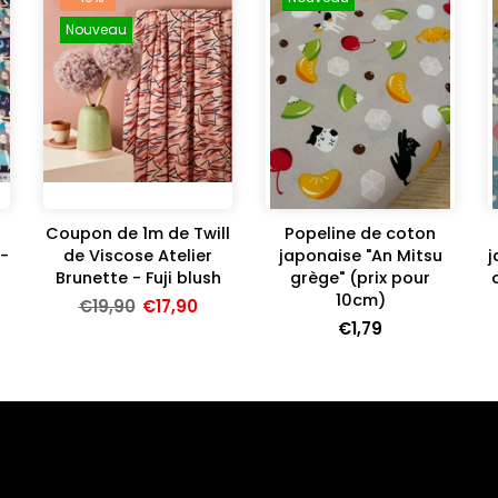
Nouveau
Coupon de 1m de Twill
Popeline de coton
-
de Viscose Atelier
japonaise "An Mitsu
j
Brunette - Fuji blush
grège" (prix pour
10cm)
€19,90
€17,90
€1,79