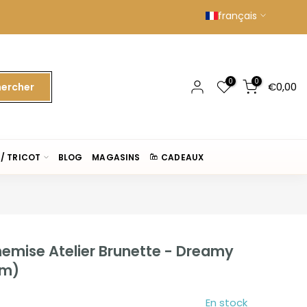
français
0
0
€0,00
ercher
/ TRICOT
BLOG
MAGASINS
CADEAUX
hemise Atelier Brunette - Dreamy
cm)
En stock