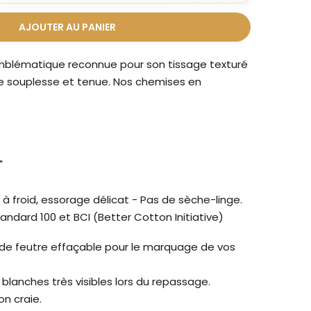
AJOUTER AU PANIER
mblématique reconnue pour son tissage texturé
tre souplesse et tenue. Nos chemises en
t"
 à froid, essorage délicat - Pas de sèche-linge.
tandard 100 et BCI (Better Cotton Initiative)
r de feutre effaçable pour le marquage de vos
blanches très visibles lors du repassage.
on craie.