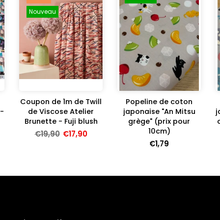
Nouveau
Coupon de 1m de Twill
Popeline de coton
-
de Viscose Atelier
japonaise "An Mitsu
j
Brunette - Fuji blush
grège" (prix pour
10cm)
€19,90
€17,90
€1,79