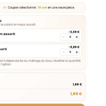
Coupon sélectionné :
10
cm
en une seule pièce.
u
e coloris le mieux assorti.
+
3,49 €
0m assorti
+
5,99 €
orti
st indépendante du métrage du tissu. Modifier la quantité
’option.
1,89 €
1,89 €