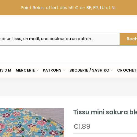
Point Relais offert dès 59 € en BE, FR, LU et NL
Rech
S 3 M
MERCERIE
PATRONS
BRODERIE / SASHIKO
CROCHET 
Tissu mini sakura bl
€1,89