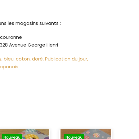
ans les magasins suivants :
a couronne
328 Avenue George Henri
s
bleu
coton
doré
Publication du jour
 japonais
Nouveau
Nouveau