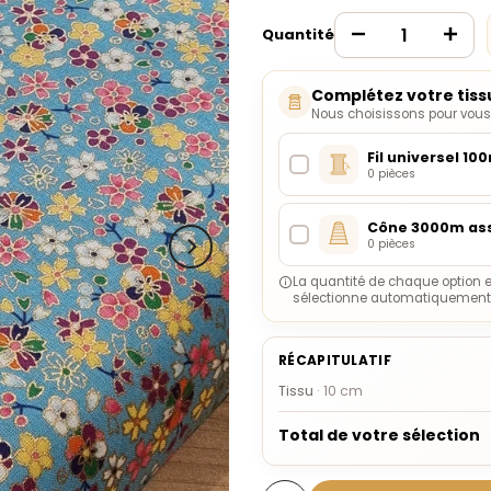
Quantité
Complétez votre tiss
Nous choisissons pour vous l
Fil universel 10
0 pièces
Cône 3000m ass
0 pièces
La quantité de chaque option e
sélectionne automatiquement l
RÉCAPITULATIF
Tissu
·
10
cm
Total de votre sélection