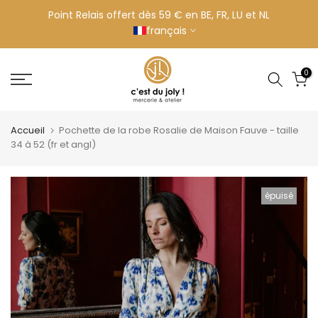
Aller
Point Relais offert dès 59 € en BE, FR, LU et NL
français
au
contenu
0
Accueil
Pochette de la robe Rosalie de Maison Fauve - taille
34 à 52 (fr et angl)
épuisé