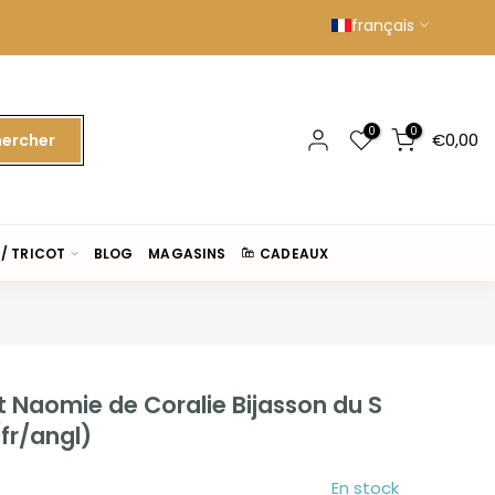
français
0
0
€0,00
ercher
/ TRICOT
BLOG
MAGASINS
CADEAUX
et Naomie de Coralie Bijasson du S
fr/angl)
En stock