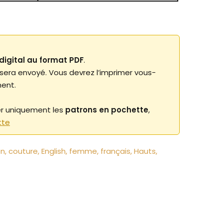
digital au format PDF
.
 sera envoyé. Vous devrez l’imprimer vous-
ent.
er uniquement les
patrons en pochette
,
tte
on
couture
English
femme
français
Hauts