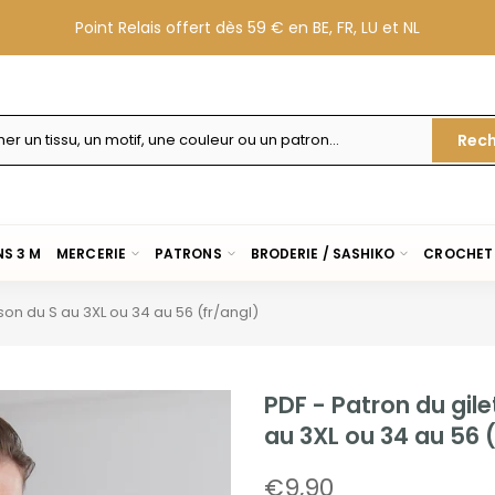
Point Relais offert dès 59 € en BE, FR, LU et NL
Rech
S 3 M
MERCERIE
PATRONS
BRODERIE / SASHIKO
CROCHET 
son du S au 3XL ou 34 au 56 (fr/angl)
PDF - Patron du gil
au 3XL ou 34 au 56 (
€9,90