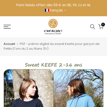
Aller
Point Relais offert dès 59 € en BE, FR, LU et NL
français
au
contenu
0
Accueil
PDF - patron digital du sweat Keefe pour garçon de
Petits D'om du 2 au 16ans (Fr)