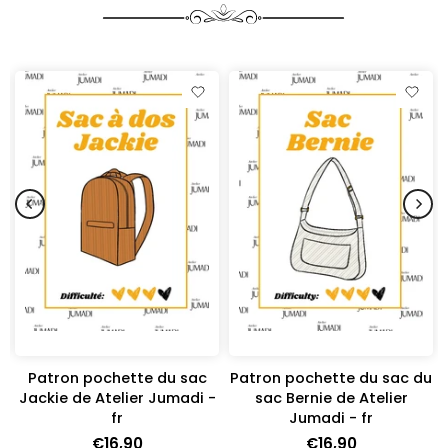
y
Patron pochette du sac
Patron pochette du sac du
r
Jackie de Atelier Jumadi -
sac Bernie de Atelier
fr
Jumadi - fr
€16,90
€16,90