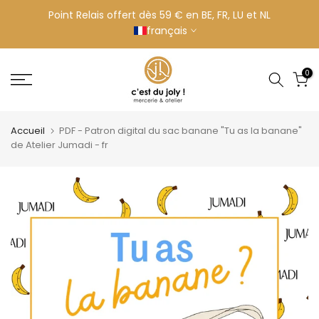
Aller
Point Relais offert dès 59 € en BE, FR, LU et NL
français
au
contenu
0
Accueil
PDF - Patron digital du sac banane "Tu as la banane"
de Atelier Jumadi - fr