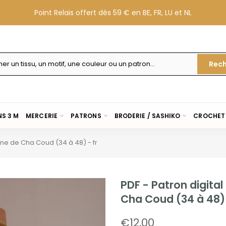
Point Relais offert dès 59 € en BE, FR, LU et NL
Rech
S 3 M
MERCERIE
PATRONS
BRODERIE / SASHIKO
CROCHET 
nne de Cha Coud (34 à 48) - fr
PDF - Patron digital
Cha Coud (34 à 48) 
€12,00