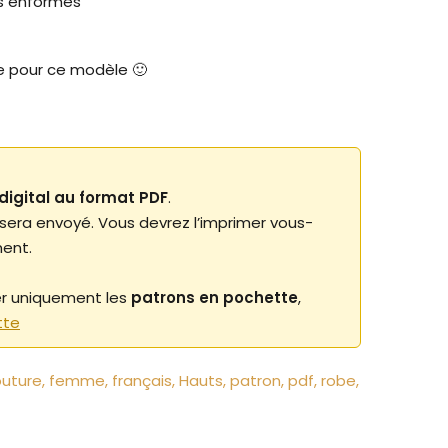
es enformes
e pour ce modèle 🙂
digital au format PDF
.
 sera envoyé. Vous devrez l’imprimer vous-
ent.
er uniquement les
patrons en pochette
,
tte
uture
femme
français
Hauts
patron
pdf
robe