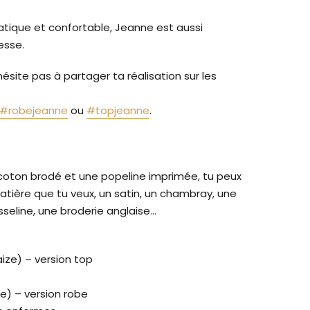
tique et confortable, Jeanne est aussi
esse.
’hésite pas à partager ta réalisation sur les
#robejeanne
ou
#topjeanne
.
 coton brodé et une popeline imprimée, tu peux
matière que tu veux, un satin, un chambray, une
sseline, une broderie anglaise…
aize) – version top
ze) – version robe