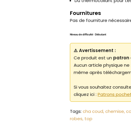
Du thermocollant pour t
Fournitures
Pas de fourniture nécessair
Niveau de difficulté : Débutant
⚠️ Avertissement :
Ce produit est un
patron 
Aucun article physique ne
même après téléchargem
Si vous souhaitez consult
cliquez ici :
Patrons poche
Tags:
cha coud
chemise
co
robes
top