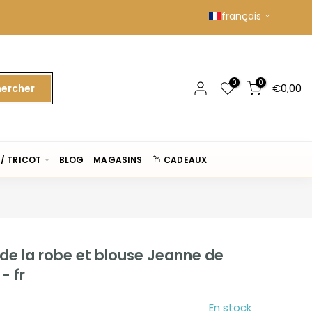
français
0
0
€0,00
ercher
/ TRICOT
BLOG
MAGASINS
CADEAUX
 de la robe et blouse Jeanne de
- fr
En stock