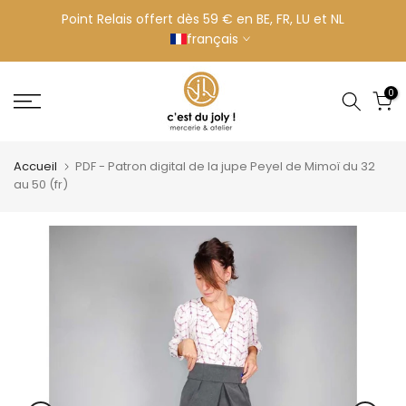
Aller
Point Relais offert dès 59 € en BE, FR, LU et NL
français
au
contenu
0
Accueil
PDF - Patron digital de la jupe Peyel de Mimoï du 32
au 50 (fr)