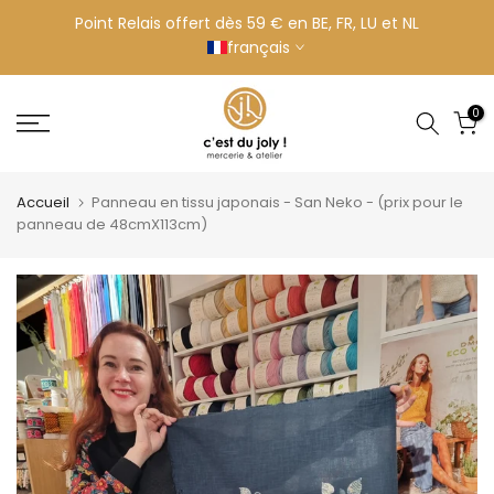
Aller
Point Relais offert dès 59 € en BE, FR, LU et NL
français
au
contenu
0
Accueil
Panneau en tissu japonais - San Neko - (prix pour le
panneau de 48cmX113cm)