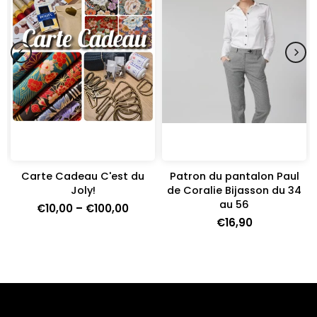
Carte Cadeau C'est du
Patron du pantalon Paul
e
Joly!
de Coralie Bijasson du 34
au 56
€10,00 – €100,00
€16,90