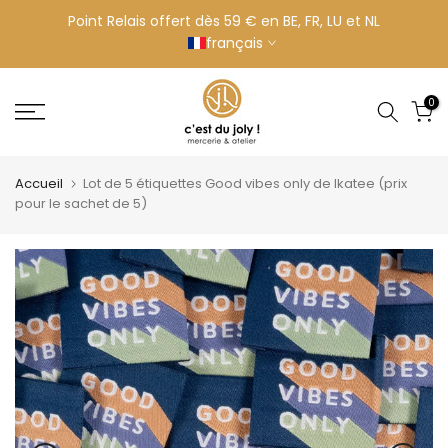
Aller
Point Relais offert dès 59 € en BE, FR, LU et NL
français
au
contenu
0
Accueil
Lot de 5 étiquettes Good vibes only de Ikatee (prix
pour le sachet de 5)