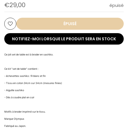
€29,00
épuisé
ÉPUISÉ
NOTIFIEZ-MOI LORSQUE LE PRODUIT SERA EN STOCK
Ce joli set de table est à broder en sashiko.
Ce kit "set de table" contient :
- échevettes sashiko : fil blanc et fin
- Tissu en coton 24cm sur 34cm (mesures finies)
- Aiguille sashiko
- Dés à coudre plat en cuir
Motifs à broder imprimé sur le tissu.
Marque Olympus
Fabriqué au Japon.