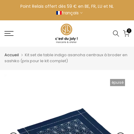
Aller
Point Relais offert dès 59 € en BE, FR, LU et NL
français
au
contenu
0
Accueil
Kit set de table indigo asanoha centraux à broder en
sashiko (prix pour le kit complet)
épuisé