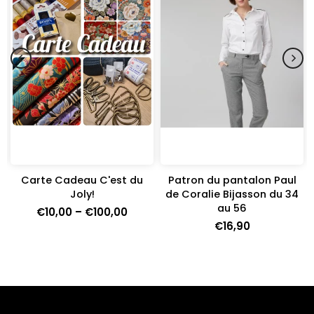
Carte Cadeau C'est du
Patron du pantalon Paul
e
Joly!
de Coralie Bijasson du 34
au 56
€10,00 – €100,00
€16,90