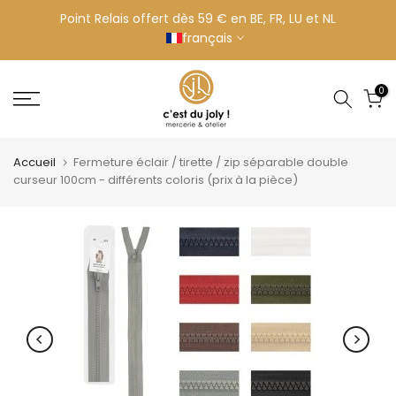
Aller
Point Relais offert dès 59 € en BE, FR, LU et NL
français
au
contenu
0
Accueil
Fermeture éclair / tirette / zip séparable double
curseur 100cm - différents coloris (prix à la pièce)