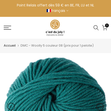
Aller
Point Relais offert dès 59 € en BE, FR, LU et NL
français
au
contenu
0
Accueil
DMC - Woolly 5 couleur 08 (prix pour 1 pelote)