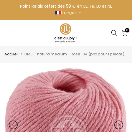
Aller
Point Relais offert dès 59 € en BE, FR, LU et NL
français
au
contenu
0
Accueil
DMC - natura medium - Rose 134 (prix pour 1 pelote)