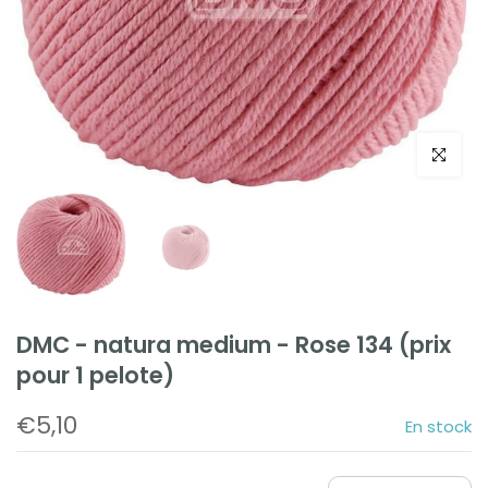
Cliquez po
DMC - natura medium - Rose 134 (prix
pour 1 pelote)
€5,10
En stock