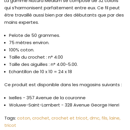
La gamme Natura Médium se compose de 32 coloris
qui s’harmonisent parfaitement entre eux. Ce fil peut
être travaillé aussi bien par des débutants que par des
mains expertes.
Pelote de 50 grammes.
75 mètres environ.
100% coton.
Taille du crochet : n° 4.00
Taille des aiguilles : n° 4.00-5.00.
Echantillon de 10 x 10 = 24 x 18
Ce produit est disponible dans les magasins suivants :
Ixelles - 357 Avenue de la couronne
Woluwe-Saint-Lambert - 328 Avenue George Henri
Tags:
coton
crochet
crochet et tricot
dmc
fils
laine
tricot