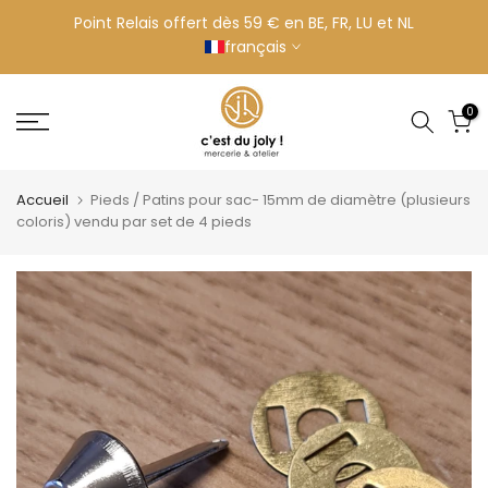
Aller
Point Relais offert dès 59 € en BE, FR, LU et NL
français
au
contenu
0
Accueil
Pieds / Patins pour sac- 15mm de diamètre (plusieurs
coloris) vendu par set de 4 pieds