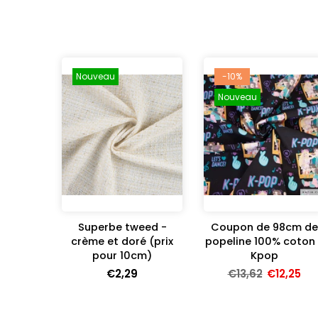
Nouveau
-10%
Nouveau
Superbe tweed -
Coupon de 98cm de
crème et doré (prix
popeline 100% coton 
pour 10cm)
Kpop
€2,29
€13,62
€12,25