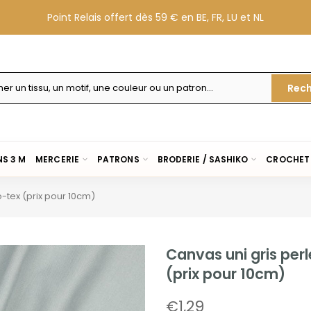
Point Relais offert dès 59 € en BE, FR, LU et NL
Rech
S 3 M
MERCERIE
PATRONS
BRODERIE / SASHIKO
CROCHET 
o-tex (prix pour 10cm)
Canvas uni gris per
(prix pour 10cm)
€1,29