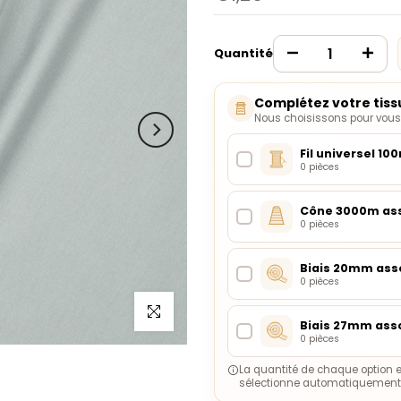
Quantité
Complétez votre tiss
Nous choisissons pour vous l
Fil universel 10
0 pièces
Cône 3000m ass
0 pièces
Biais 20mm asso
0 pièces
Cliquez pour agrandir
Biais 27mm asso
0 pièces
La quantité de chaque option e
sélectionne automatiquement l