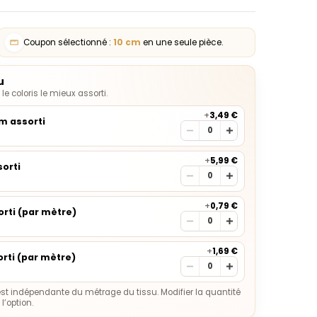
Coupon sélectionné :
10
cm
en une seule pièce.
u
e coloris le mieux assorti.
+
3,49 €
0m assorti
+
5,99 €
orti
+
0,79 €
rti (par mètre)
+
1,69 €
rti (par mètre)
st indépendante du métrage du tissu. Modifier la quantité
’option.