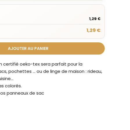
1,29 €
1,29 €
AJOUTER AU PANIER
 certifié oeko-tex sera parfait pour la
acs, pochettes ... ou de linge de maison : rideau,
sine...
as colorés.
r nos panneaux de sac