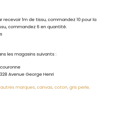
our recevoir 1m de tissu, commandez 10 pour la
issu, commandez 6 en quantité.
rs
ans les magasins suivants :
a couronne
328 Avenue George Henri
autres marques
canvas
coton
gris perle