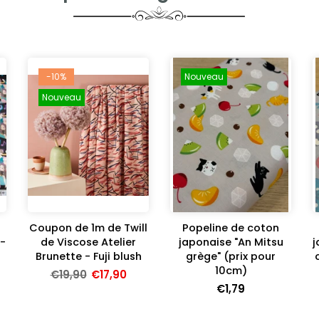
-10%
Nouveau
Nouveau
Coupon de 1m de Twill
Popeline de coton
-
de Viscose Atelier
japonaise "An Mitsu
j
Brunette - Fuji blush
grège" (prix pour
10cm)
€19,90
€17,90
€1,79