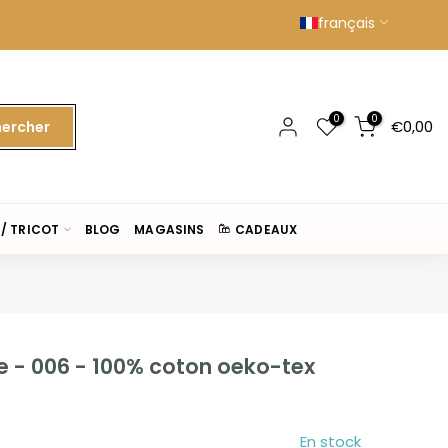
français
0
0
€0,00
ercher
/ TRICOT
BLOG
MAGASINS
CADEAUX
le - 006 - 100% coton oeko-tex
En stock