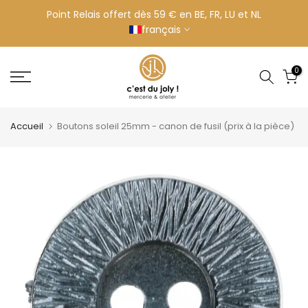
Aller
Point Relais offert dès 59 € en BE, FR, LU et NL
français
au
contenu
0
Accueil
Boutons soleil 25mm - canon de fusil (prix à la pièce)