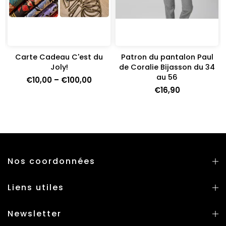
Carte Cadeau C'est du
Patron du pantalon Paul
Joly!
de Coralie Bijasson du 34
)
au 56
€10,00 – €100,00
€16,90
Nos coordonnées
Liens utiles
Newsletter