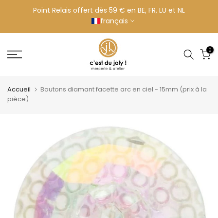
Aller
Point Relais offert dès 59 € en BE, FR, LU et NL
français
au
contenu
0
Accueil
Boutons diamant facette arc en ciel - 15mm (prix à la
pièce)