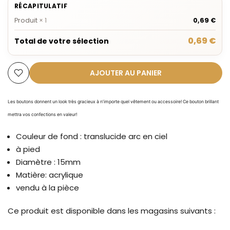
RÉCAPITULATIF
Produit
×
1
0,69 €
0,69 €
Total de votre sélection
AJOUTER AU PANIER
Les boutons donnent un look très gracieux à n’importe quel vêtement ou accessoire!
Ce bouton brillant
mettra vos confections en valeur!
Couleur de fond : translucide arc en ciel
à pied
Diamètre : 15mm
Matière: acrylique
vendu à la pièce
Ce produit est disponible dans les magasins suivants :