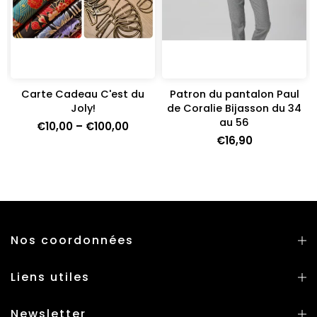
Carte Cadeau C'est du
Patron du pantalon Paul
e
Joly!
de Coralie Bijasson du 34
au 56
€10,00 – €100,00
€16,90
Nos coordonnées
Liens utiles
Newsletter