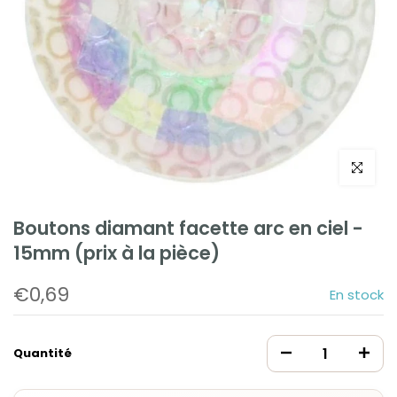
Cliquez po
Boutons diamant facette arc en ciel -
15mm (prix à la pièce)
€0,69
En stock
Quantité