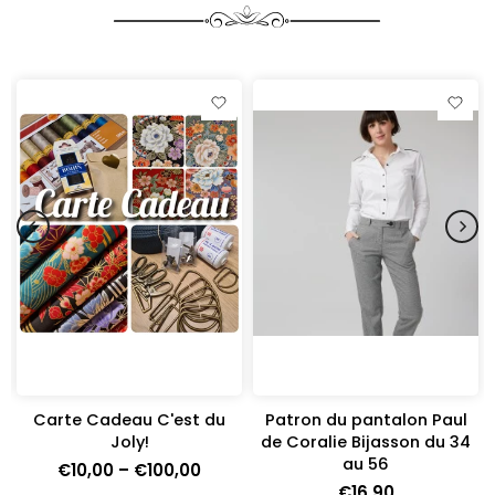
Carte Cadeau C'est du
Patron du pantalon Paul
Joly!
de Coralie Bijasson du 34
)
au 56
€10,00 – €100,00
€16,90