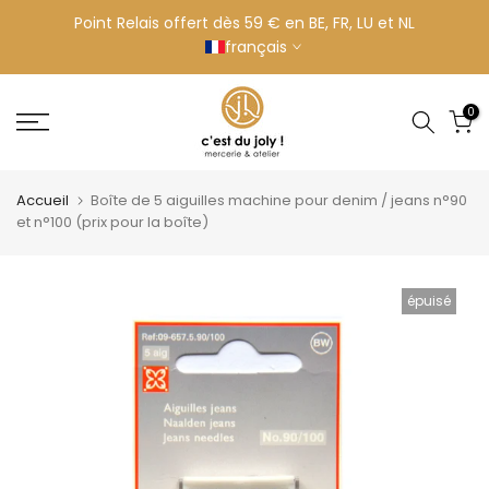
Aller
Point Relais offert dès 59 € en BE, FR, LU et NL
français
au
contenu
0
Accueil
Boîte de 5 aiguilles machine pour denim / jeans n°90
et n°100 (prix pour la boîte)
épuisé