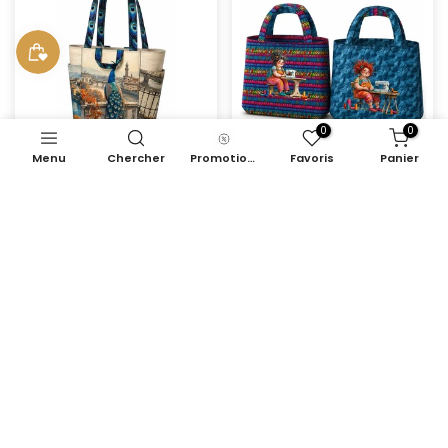
0
0
Menu
Chercher
Promotions
Favoris
Panier
Panneau de sac en canvas
Panneau de sac en canvas
prêt à coudre - Paons
prêt à coudre - Sewing
(prix pour le panneau)
Lady (prix pour le
panneau)
€29,99
€24,99
Nouveau