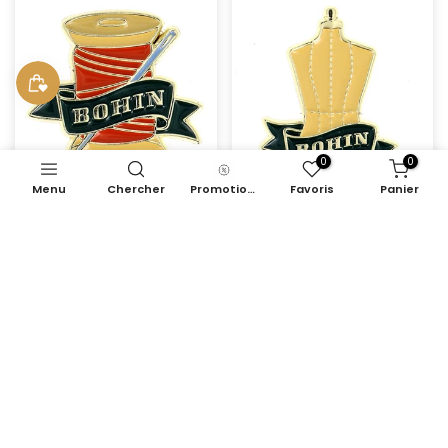
0
0
Menu
Chercher
Promotions
Favoris
Panier
Porte aiguilles aimanté de
Porte aiguilles aimanté de
marque Bohin - Bobine de
marque Bohin - Mannequin
fils
€8,90
€8,90
épuisé